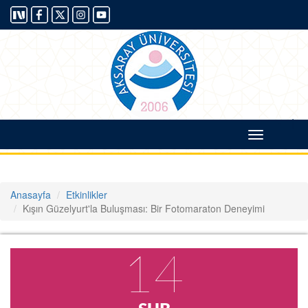
|
Toggle
navigati
Anasayfa
Etkinlikler
Kışın Güzelyurt'la Buluşması: Bir Fotomaraton Deneyimi
14