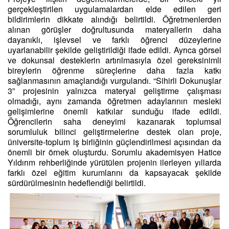
gerçekleştirilen uygulamalardan elde edilen geri
bildirimlerin dikkate alındığı belirtildi. Öğretmenlerden
alınan görüşler doğrultusunda materyallerin daha
dayanıklı, işlevsel ve farklı öğrenci düzeylerine
uyarlanabilir şekilde geliştirildiği ifade edildi. Ayrıca görsel
ve dokunsal desteklerin artırılmasıyla özel gereksinimli
bireylerin öğrenme süreçlerine daha fazla katkı
sağlanmasının amaçlandığı vurgulandı. “Sihirli Dokunuşlar
3” projesinin yalnızca materyal geliştirme çalışması
olmadığı, aynı zamanda öğretmen adaylarının mesleki
gelişimlerine önemli katkılar sunduğu ifade edildi.
Öğrencilerin saha deneyimi kazanarak toplumsal
sorumluluk bilinci geliştirmelerine destek olan proje,
üniversite-toplum iş birliğinin güçlendirilmesi açısından da
önemli bir örnek oluşturdu. Sorumlu akademisyen Hatice
Yıldırım rehberliğinde yürütülen projenin ilerleyen yıllarda
farklı özel eğitim kurumlarını da kapsayacak şekilde
sürdürülmesinin hedeflendiği belirtildi.