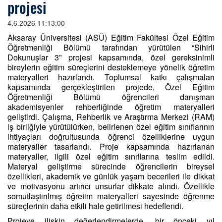
projesi
4.6.2026 11:13:00
Aksaray Üniversitesi (ASÜ) Eğitim Fakültesi Özel Eğitim
Öğretmenliği Bölümü tarafından yürütülen “Sihirli
Dokunuşlar 3” projesi kapsamında, özel gereksinimli
bireylerin eğitim süreçlerini desteklemeye yönelik öğretim
materyalleri hazırlandı. Toplumsal katkı çalışmaları
kapsamında gerçekleştirilen projede, Özel Eğitim
Öğretmenliği Bölümü öğrencileri danışman
akademisyenler rehberliğinde öğretim materyalleri
geliştirdi. Çalışma, Rehberlik ve Araştırma Merkezi (RAM)
iş birliğiyle yürütülürken, belirlenen özel eğitim sınıflarının
ihtiyaçları doğrultusunda öğrenci özelliklerine uygun
materyaller tasarlandı. Proje kapsamında hazırlanan
materyaller, ilgili özel eğitim sınıflarına teslim edildi.
Materyal geliştirme sürecinde öğrencilerin bireysel
özellikleri, akademik ve günlük yaşam becerileri ile dikkat
ve motivasyonu artırıcı unsurlar dikkate alındı. Özellikle
somutlaştırılmış öğretim materyalleri sayesinde öğrenme
süreçlerinin daha etkili hale getirilmesi hedeflendi.
Projeye ilişkin değerlendirmelerde, bir önceki yıl